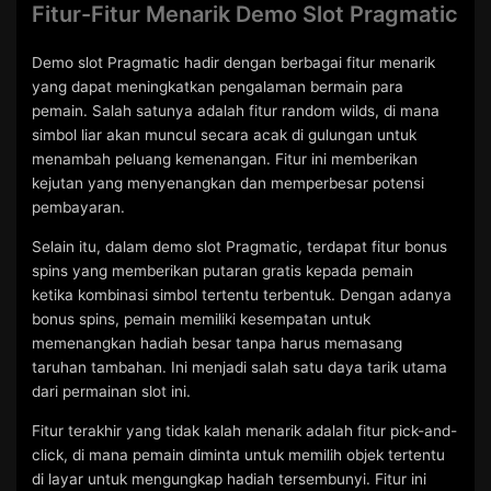
Fitur-Fitur Menarik Demo Slot Pragmatic
Demo slot Pragmatic hadir dengan berbagai fitur menarik
yang dapat meningkatkan pengalaman bermain para
pemain. Salah satunya adalah fitur random wilds, di mana
simbol liar akan muncul secara acak di gulungan untuk
menambah peluang kemenangan. Fitur ini memberikan
kejutan yang menyenangkan dan memperbesar potensi
pembayaran.
Selain itu, dalam demo slot Pragmatic, terdapat fitur bonus
spins yang memberikan putaran gratis kepada pemain
ketika kombinasi simbol tertentu terbentuk. Dengan adanya
bonus spins, pemain memiliki kesempatan untuk
memenangkan hadiah besar tanpa harus memasang
taruhan tambahan. Ini menjadi salah satu daya tarik utama
dari permainan slot ini.
Fitur terakhir yang tidak kalah menarik adalah fitur pick-and-
click, di mana pemain diminta untuk memilih objek tertentu
di layar untuk mengungkap hadiah tersembunyi. Fitur ini