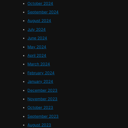
October 2024
September 2024
August 2024
July 2024
June 2024
May 2024
April 2024
March 2024
February 2024
January 2024
December 2023
November 2023
October 2023
September 2023
August 2023