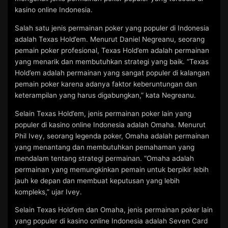
kasino online Indonesia.
Salah satu jenis permainan poker yang populer di Indonesia
adalah Texas Hold’em. Menurut Daniel Negreanu, seorang
pemain poker profesional, Texas Hold’em adalah permainan
yang menarik dan membutuhkan strategi yang baik. “Texas
Hold’em adalah permainan yang sangat populer di kalangan
pemain poker karena adanya faktor keberuntungan dan
keterampilan yang harus digabungkan,” kata Negreanu.
Selain Texas Hold’em, jenis permainan poker lain yang
populer di kasino online Indonesia adalah Omaha. Menurut
Phil Ivey, seorang legenda poker, Omaha adalah permainan
yang menantang dan membutuhkan pemahaman yang
mendalam tentang strategi permainan. “Omaha adalah
permainan yang memungkinkan pemain untuk berpikir lebih
jauh ke depan dan membuat keputusan yang lebih
kompleks,” ujar Ivey.
Selain Texas Hold’em dan Omaha, jenis permainan poker lain
yang populer di kasino online Indonesia adalah Seven Card