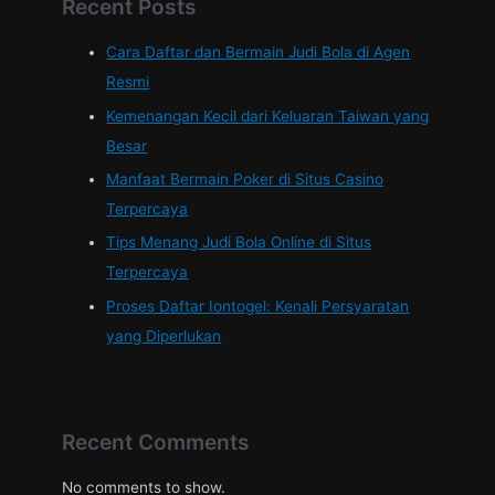
Recent Posts
Cara Daftar dan Bermain Judi Bola di Agen
Resmi
Kemenangan Kecil dari Keluaran Taiwan yang
Besar
Manfaat Bermain Poker di Situs Casino
Terpercaya
Tips Menang Judi Bola Online di Situs
Terpercaya
Proses Daftar Iontogel: Kenali Persyaratan
yang Diperlukan
Recent Comments
No comments to show.