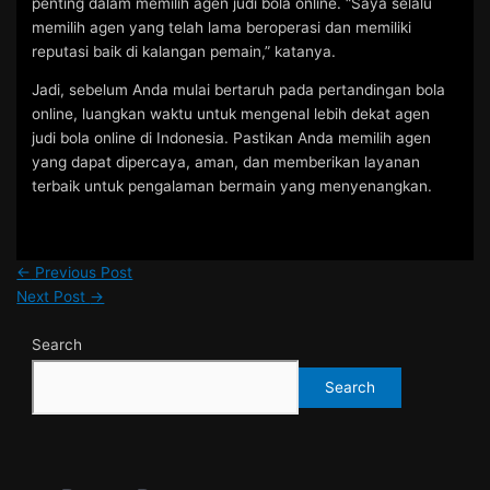
penting dalam memilih agen judi bola online. “Saya selalu
memilih agen yang telah lama beroperasi dan memiliki
reputasi baik di kalangan pemain,” katanya.
Jadi, sebelum Anda mulai bertaruh pada pertandingan bola
online, luangkan waktu untuk mengenal lebih dekat agen
judi bola online di Indonesia. Pastikan Anda memilih agen
yang dapat dipercaya, aman, dan memberikan layanan
terbaik untuk pengalaman bermain yang menyenangkan.
←
Previous Post
Next Post
→
Search
Search