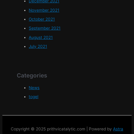
December 2021
November 2021
October 2021
September 2021
August 2021
July 2021
Categories
News
togel
Copyright © 2025 prithvicatalytic.com | Powered by
Astra