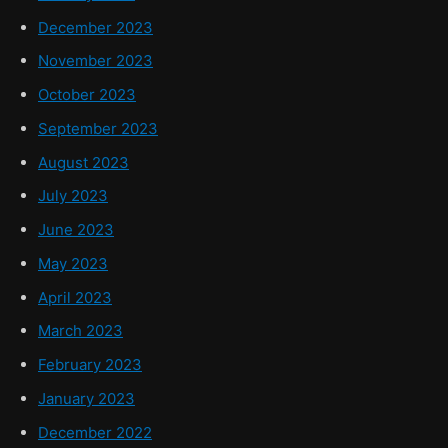
December 2023
November 2023
October 2023
September 2023
August 2023
July 2023
June 2023
May 2023
April 2023
March 2023
February 2023
January 2023
December 2022