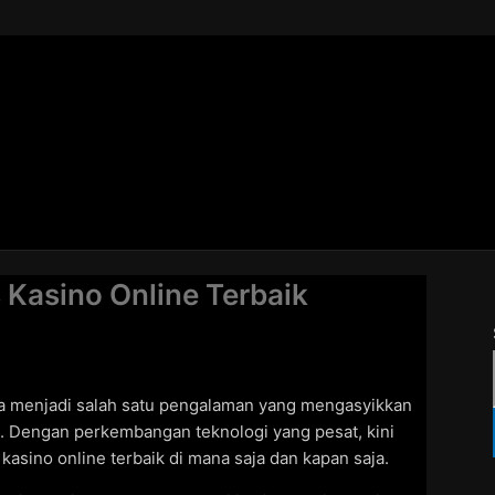
 Kasino Online Terbaik
sa menjadi salah satu pengalaman yang mengasyikkan
. Dengan perkembangan teknologi yang pesat, kini
sino online terbaik di mana saja dan kapan saja.