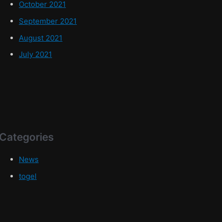
October 2021
September 2021
August 2021
July 2021
Categories
News
togel