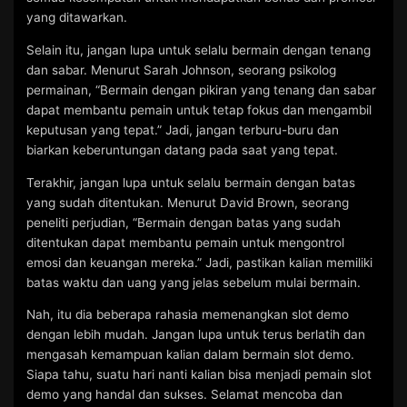
yang ditawarkan.
Selain itu, jangan lupa untuk selalu bermain dengan tenang
dan sabar. Menurut Sarah Johnson, seorang psikolog
permainan, “Bermain dengan pikiran yang tenang dan sabar
dapat membantu pemain untuk tetap fokus dan mengambil
keputusan yang tepat.” Jadi, jangan terburu-buru dan
biarkan keberuntungan datang pada saat yang tepat.
Terakhir, jangan lupa untuk selalu bermain dengan batas
yang sudah ditentukan. Menurut David Brown, seorang
peneliti perjudian, “Bermain dengan batas yang sudah
ditentukan dapat membantu pemain untuk mengontrol
emosi dan keuangan mereka.” Jadi, pastikan kalian memiliki
batas waktu dan uang yang jelas sebelum mulai bermain.
Nah, itu dia beberapa rahasia memenangkan slot demo
dengan lebih mudah. Jangan lupa untuk terus berlatih dan
mengasah kemampuan kalian dalam bermain slot demo.
Siapa tahu, suatu hari nanti kalian bisa menjadi pemain slot
demo yang handal dan sukses. Selamat mencoba dan