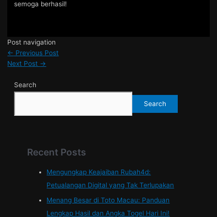
semoga berhasil!
Post navigation
←
Previous Post
Next Post
→
Search
Search
Recent Posts
Mengungkap Keajaiban Rubah4d:
Petualangan Digital yang Tak Terlupakan
Menang Besar di Toto Macau: Panduan
Lengkap Hasil dan Angka Togel Hari Ini!