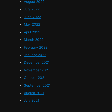
August 2022
July 2022
June 2022
May 2022
April 2022
March 2022
February 2022
January 2022
December 2021
November 2021
October 2021
September 2021
August 2021
July 2021