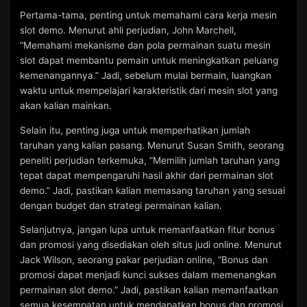
Pertama-tama, penting untuk memahami cara kerja mesin
slot demo. Menurut ahli perjudian, John Marchell,
“Memahami mekanisme dan pola permainan suatu mesin
slot dapat membantu pemain untuk meningkatkan peluang
kemenangannya.” Jadi, sebelum mulai bermain, luangkan
waktu untuk mempelajari karakteristik dari mesin slot yang
akan kalian mainkan.
Selain itu, penting juga untuk memperhatikan jumlah
taruhan yang kalian pasang. Menurut Susan Smith, seorang
peneliti perjudian terkemuka, “Memilih jumlah taruhan yang
tepat dapat mempengaruhi hasil akhir dari permainan slot
demo.” Jadi, pastikan kalian memasang taruhan yang sesuai
dengan budget dan strategi permainan kalian.
Selanjutnya, jangan lupa untuk memanfaatkan fitur bonus
dan promosi yang disediakan oleh situs judi online. Menurut
Jack Wilson, seorang pakar perjudian online, “Bonus dan
promosi dapat menjadi kunci sukses dalam memenangkan
permainan slot demo.” Jadi, pastikan kalian memanfaatkan
semua kesempatan untuk mendapatkan bonus dan promosi