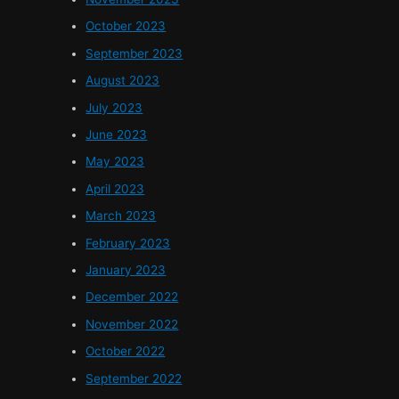
October 2023
September 2023
August 2023
July 2023
June 2023
May 2023
April 2023
March 2023
February 2023
January 2023
December 2022
November 2022
October 2022
September 2022