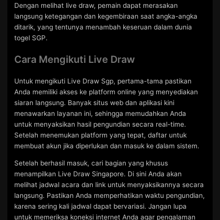
Dengan melihat live draw, pemain dapat merasakan
langsung ketegangan dan kegembiraan saat angka-angka
ditarik, yang tentunya menambah keseruan dalam dunia
togel SGP.
Cara Mengikuti Live Draw
Untuk mengikuti Live Draw Sgp, pertama-tama pastikan
Anda memiliki akses ke platform online yang menyediakan
siaran langsung. Banyak situs web dan aplikasi kini
menawarkan layanan ini, sehingga memudahkan Anda
untuk menyaksikan hasil pengundian secara real-time.
Setelah menemukan platform yang tepat, daftar untuk
membuat akun jika diperlukan dan masuk ke dalam sistem.
Setelah berhasil masuk, cari bagian yang khusus
menampilkan Live Draw Singapore. Di sini Anda akan
melihat jadwal acara dan link untuk menyaksikannya secara
langsung. Pastikan Anda memperhatikan waktu pengundian,
karena sering kali jadwal dapat bervariasi. Jangan lupa
untuk memeriksa koneksi internet Anda agar pengalaman