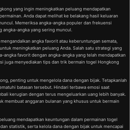
ngkong yang ingin meningkatkan peluang mendapatkan
permainan. Anda dapat melihat ke belakang hasil keluaran
muncul. Memeriksa angka-angka populer dan frekuensi
 angka-angka yang sering muncul.
 mengandalkan angka favorit atau keberuntungan semata,
untuk meningkatkan peluang Anda. Salah satu strategi yang
-angka favorit dengan angka-angka yang telah mendapatkan
asi juga menyediakan tips dan trik bermain togel Hongkong
ong, penting untuk mengelola dana dengan bijak. Tetapkanlah
mematuhi batasan tersebut. Hindari terbawa emosi saat
ali kerugian dengan terus mengeluarkan uang lebih banyak.
tuk membuat anggaran bulanan yang khusus untuk bermain
n peluang mendapatkan keuntungan dalam permainan togel
an statistik, serta kelola dana dengan bijak untuk mencapai