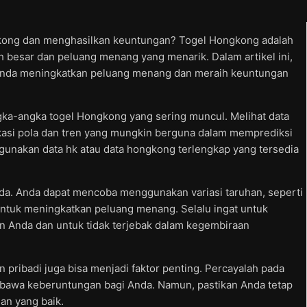
ngkong dan menghasilkan keuntungan? Togel Hongkong adalah
h besar dan peluang menang yang menarik. Dalam artikel ini,
Anda meningkatkan peluang menang dan meraih keuntungan
ngka-angka togel Hongkong yang sering muncul. Melihat data
asi pola dan tren yang mungkin berguna dalam memprediksi
unakan data hk atau data hongkong terlengkap yang tersedia
Anda. Anda dapat mencoba menggunakan variasi taruhan, seperti
i untuk meningkatkan peluang menang. Selalu ingat untuk
 Anda dan untuk tidak terjebak dalam kegembiraan
pribadi juga bisa menjadi faktor penting. Percayalah pada
embawa keberuntungan bagi Anda. Namun, pastikan Anda tetap
an yang baik.