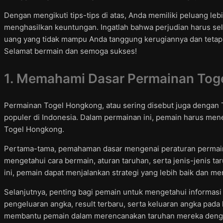
Dengan mengikuti tips-tips di atas, Anda memiliki peluang l
menghasilkan keuntungan. Ingatlah bahwa perjudian harus se
uang yang tidak mampu Anda tanggung kerugiannya dan tetap
Selamat bermain dan semoga sukses!
1. Memahami Dasar Permainan Tog
Permainan Togel Hongkong, atau sering disebut juga dengan T
populer di Indonesia. Dalam permainan ini, pemain harus men
Togel Hongkong.
Pertama-tama, pemahaman dasar mengenai peraturan permain
mengetahui cara bermain, aturan taruhan, serta jenis-jenis 
ini, pemain dapat menjalankan strategi yang lebih baik dan 
Selanjutnya, penting bagi pemain untuk mengetahui informasi 
pengeluaran angka, result terbaru, serta keluaran angka pada 
membantu pemain dalam merencanakan taruhan mereka dengan