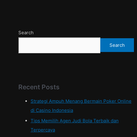
Search
Search
Recent Posts
Strategi Ampuh Menang Bermain Poker Online
di Casino Indonesia
Tips Memilih Agen Judi Bola Terbaik dan
Terpercaya