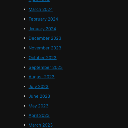
March 2024
February 2024
January 2024
December 2023
November 2023
October 2023
September 2023
August 2023
July 2023
June 2023
May 2023
April 2023
March 2023