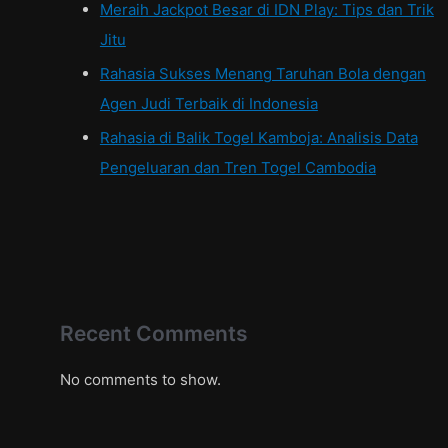
Meraih Jackpot Besar di IDN Play: Tips dan Trik
Jitu
Rahasia Sukses Menang Taruhan Bola dengan
Agen Judi Terbaik di Indonesia
Rahasia di Balik Togel Kamboja: Analisis Data
Pengeluaran dan Tren Togel Cambodia
Recent Comments
No comments to show.