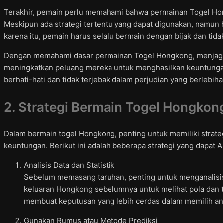
Terakhir, pemain perlu memahami bahwa permainan Togel H
Meskipun ada strategi tertentu yang dapat digunakan, namun h
karena itu, pemain harus selalu bermain dengan bijak dan tid
Dengan memahami dasar permainan Togel Hongkong, menjaga i
meningkatkan peluang mereka untuk menghasilkan keuntungan 
berhati-hati dan tidak terjebak dalam perjudian yang berlebiha
2. Strategi Bermain Togel Hongkong
Dalam bermain togel Hongkong, penting untuk memiliki strate
keuntungan. Berikut ini adalah beberapa strategi yang dapat 
Analisis Data dan Statistik
Sebelum memasang taruhan, penting untuk menganalisis d
keluaran Hongkong sebelumnya untuk melihat pola dan t
membuat keputusan yang lebih cerdas dalam memilih an
Gunakan Rumus atau Metode Prediksi