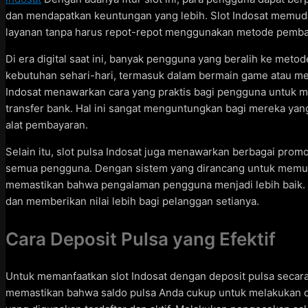
dan mendapatkan keuntungan yang lebih. Slot Indosat memud
layanan tanpa harus repot-repot menggunakan metode pemba
Di era digital saat ini, banyak pengguna yang beralih ke me
kebutuhan sehari-hari, termasuk dalam bermain game atau men
Indosat menawarkan cara yang praktis bagi pengguna untuk m
transfer bank. Hal ini sangat menguntungkan bagi mereka ya
alat pembayaran.
Selain itu, slot pulsa Indosat juga menawarkan berbagai pro
semua pengguna. Dengan sistem yang dirancang untuk memudah
memastikan bahwa pengalaman pengguna menjadi lebih baik. In
dan memberikan nilai lebih bagi pelanggan setianya.
Cara Deposit Pulsa yang Efektif
Untuk memanfaatkan slot Indosat dengan deposit pulsa secara
memastikan bahwa saldo pulsa Anda cukup untuk melakukan d